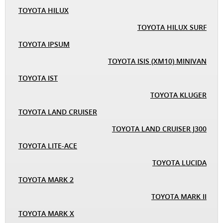
TOYOTA HILUX
TOYOTA HILUX SURF
TOYOTA IPSUM
TOYOTA ISIS (XM10) MINIVAN
TOYOTA IST
TOYOTA KLUGER
TOYOTA LAND CRUISER
TOYOTA LAND CRUISER J300
TOYOTA LITE-ACE
TOYOTA LUCIDA
TOYOTA MARK 2
TOYOTA MARK II
TOYOTA MARK X