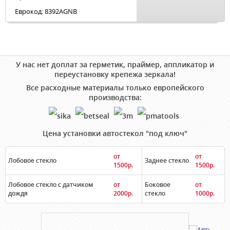
Еврокод: 8392AGNB
У нас нет доплат за герметик, праймер, аппликатор и
переустановку крепежа зеркала!
Все расходные материалы только европейского
производства:
Цена установки автостекол "под ключ"
от
от
Лобовое стекло
Заднее стекло
1500р.
1500р.
Лобовое стекло с датчиком
от
Боковое
от
дождя
2000р.
стекло
1000р.