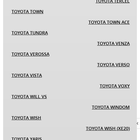
TOYOTA TERCEL
TOYOTA TOWN
TOYOTA TOWN ACE
TOYOTA TUNDRA
TOYOTA VENZA
TOYOTA VEROSSA
TOYOTA VERSO
TOYOTA VISTA
TOYOTA VOXY
TOYOTA WILL VS
TOYOTA WINDOM
TOYOTA WISH
Privacy notice
TOYOTA WISH (XE20)
TOYOTA YARIS