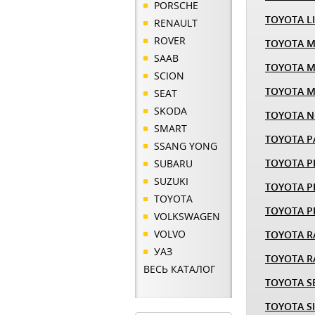
PORSCHE
TOYOTA LI
RENAULT
ROVER
TOYOTA M
SAAB
TOYOTA M
SCION
TOYOTA 
SEAT
SKODA
TOYOTA 
SMART
TOYOTA P
SSANG YONG
TOYOTA P
SUBARU
SUZUKI
TOYOTA PR
TOYOTA
TOYOTA 
VOLKSWAGEN
VOLVO
TOYOTA R
УАЗ
TOYOTA R
ВЕСЬ КАТАЛОГ
TOYOTA S
TOYOTA S