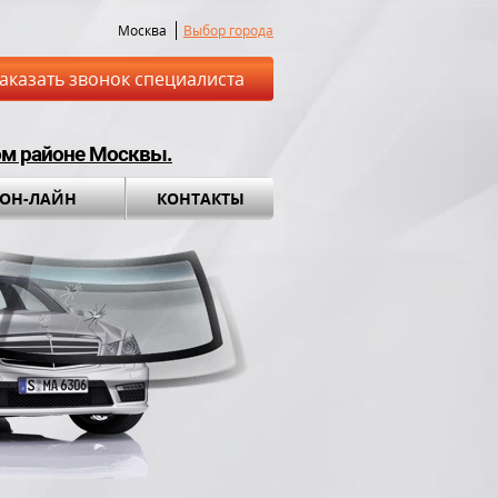
Москва
Выбор города
аказать звонок специалиста
ом районе Москвы.
 ОН-ЛАЙН
КОНТАКТЫ
ставка до места
Установка а
обращения во вс
ный комплект в
ПОДАРОК!