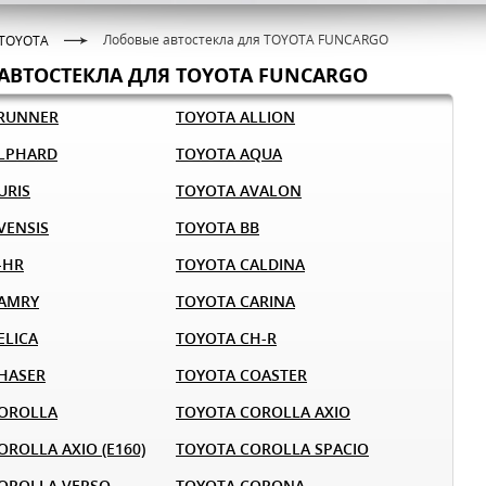
Лобовые автостекла для TOYOTA FUNCARGO
TOYOTA
АВТОСТЕКЛА ДЛЯ TOYOTA FUNCARGO
4RUNNER
TOYOTA ALLION
LPHARD
TOYOTA AQUA
URIS
TOYOTA AVALON
VENSIS
TOYOTA BB
-HR
TOYOTA CALDINA
CAMRY
TOYOTA CARINA
ELICA
TOYOTA CH-R
HASER
TOYOTA COASTER
OROLLA
TOYOTA COROLLA AXIO
ROLLA AXIO (E160)
TOYOTA COROLLA SPACIO
OROLLA VERSO
TOYOTA CORONA