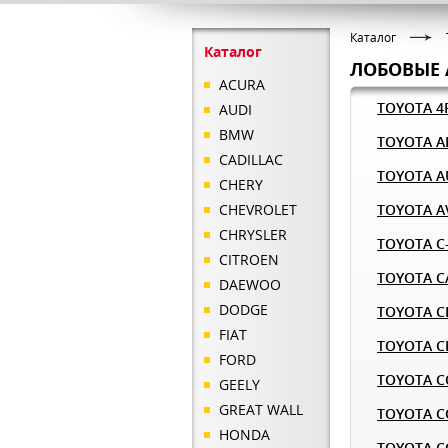
Каталог
Каталог
ЛОБОВЫЕ 
ACURA
TOYOTA 
AUDI
BMW
TOYOTA A
CADILLAC
TOYOTA A
CHERY
CHEVROLET
TOYOTA A
CHRYSLER
TOYOTA C
CITROEN
TOYOTA 
DAEWOO
DODGE
TOYOTA C
FIAT
TOYOTA C
FORD
TOYOTA C
GEELY
GREAT WALL
TOYOTA CO
HONDA
TOYOTA C