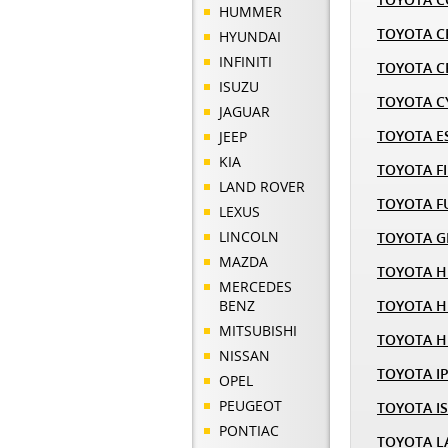
HUMMER
TOYOTA C
HYUNDAI
INFINITI
TOYOTA C
ISUZU
TOYOTA C
JAGUAR
TOYOTA E
JEEP
KIA
TOYOTA F
LAND ROVER
TOYOTA 
LEXUS
LINCOLN
TOYOTA G
MAZDA
TOYOTA H
MERCEDES
BENZ
TOYOTA H
MITSUBISHI
TOYOTA H
NISSAN
TOYOTA I
OPEL
PEUGEOT
TOYOTA I
PONTIAC
TOYOTA L