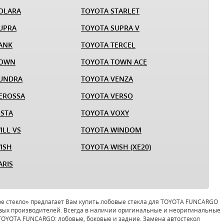
OLARA
TOYOTA STARLET
UPRA
TOYOTA SUPRA V
ANK
TOYOTA TERCEL
TOWN
TOYOTA TOWN ACE
TUNDRA
TOYOTA VENZA
EROSSA
TOYOTA VERSO
ISTA
TOYOTA VOXY
ILL VS
TOYOTA WINDOM
ISH
TOYOTA WISH (XE20)
ARIS
е стекло» предлагает Вам купить лобовые стекла для TOYOTA FUNCARGO
вых производителей. Всегда в наличии оригинальные и неоригинальные
 TOYOTA FUNCARGO: лобовые, боковые и задние. Замена автостекол