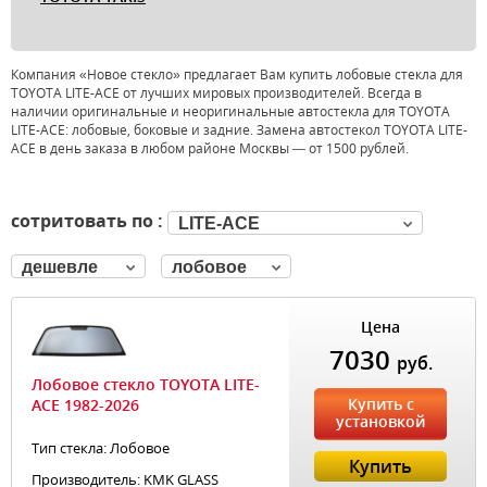
Компания «Новое стекло» предлагает Вам купить лобовые стекла для
TOYOTA LITE-ACE от лучших мировых производителей. Всегда в
наличии оригинальные и неоригинальные автостекла для TOYOTA
LITE-ACE: лобовые, боковые и задние. Замена автостекол TOYOTA LITE-
ACE в день заказа в любом районе Москвы — от 1500 рублей.
сотритовать по :
LITE-ACE
дешевле
лобовое
Цена
7030
руб.
Лобовое стекло TOYOTA LITE-
Купить с
ACE 1982-2026
установкой
Тип стекла: Лобовое
Купить
Производитель: KMK GLASS