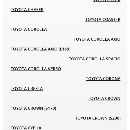
TOYOTA CHASER
TOYOTA COASTER
TOYOTA COROLLA
TOYOTA COROLLA AXIO
TOYOTA COROLLA AXIO (E160)
TOYOTA COROLLA SPACIO
TOYOTA COROLLA VERSO
TOYOTA CORONA
TOYOTA CRESTA
TOYOTA CROWN
TOYOTA CROWN (S170)
TOYOTA CROWN (S200)
TOYOTA CYPHA