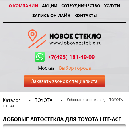
О КОМПАНИИ
АКЦИИ
СОТРУДНИЧЕСТВО
УСЛУГИ
ЗАПИСЬ ОН-ЛАЙН
КОНТАКТЫ
+7(495) 181-49-09
Москва
Выбор города
Заказать звонок специалиста
Каталог
TOYOTA
Лобовые автостекла для TOYOTA
LITE-ACE
ЛОБОВЫЕ АВТОСТЕКЛА ДЛЯ TOYOTA LITE-ACE