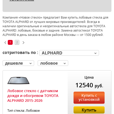
Компания «Новое стекло» предлагает Вам купить лобовые стекла для
TOYOTA ALPHARD от лучших мировых производителей. Всегда в
наличии оригинальные и неоригинальные автостекла для TOYOTA
ALPHARD: лобовые, боковые и задние. Замена автостекол TOYOTA
ALPHARD в день заказа в любом районе Москвы — от 1500 рублей.
1
2
сотритовать по :
ALPHARD
дешевле
лобовое
Цена
12540
руб.
Лобовое стекло с датчиком
Купить с
дождя и обогревом TOYOTA
установкой
ALPHARD 2015-2026
Купить
Тип стекла: Лобовое