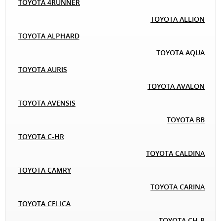
TOYOTA 4RUNNER
TOYOTA ALLION
TOYOTA ALPHARD
TOYOTA AQUA
TOYOTA AURIS
TOYOTA AVALON
TOYOTA AVENSIS
TOYOTA BB
TOYOTA C-HR
TOYOTA CALDINA
TOYOTA CAMRY
TOYOTA CARINA
TOYOTA CELICA
TOYOTA CH-R