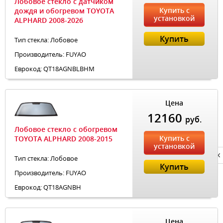
Лобовое стекло с датчиком
Купить с
дождя и обогревом TOYOTA
установкой
ALPHARD 2008-2026
Купить
Тип стекла: Лобовое
Производитель: FUYAO
Еврокод: QT18AGNBLBHM
Цена
12160
руб.
Лобовое стекло с обогревом
Купить с
TOYOTA ALPHARD 2008-2015
установкой
Privacy notice
Тип стекла: Лобовое
Купить
Производитель: FUYAO
Еврокод: QT18AGNBH
Цена