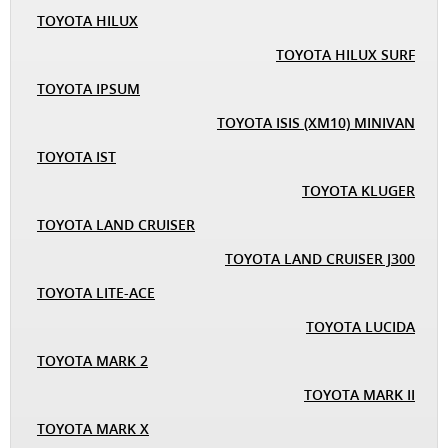
TOYOTA HILUX
TOYOTA HILUX SURF
TOYOTA IPSUM
TOYOTA ISIS (XM10) MINIVAN
TOYOTA IST
TOYOTA KLUGER
TOYOTA LAND CRUISER
TOYOTA LAND CRUISER J300
TOYOTA LITE-ACE
TOYOTA LUCIDA
TOYOTA MARK 2
TOYOTA MARK II
TOYOTA MARK X