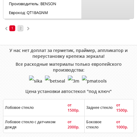
Производитель: BENSON
Еврокод: QT18AGNM
1
2
У нас нет доплат за герметик, праймер, аппликатор и
переустановку крепежа зеркала!
Все расходные материалы только европейского
производства:
Цена установки автостекол "под ключ"
от
от
Лобовое стекло
Заднее стекло
1500р.
1500р.
Лобовое стекло с датчиком
от
Боковое
от
дождя
2000р.
стекло
1000р.