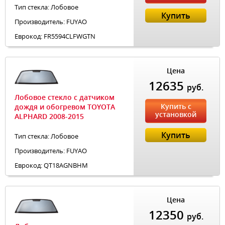
Тип стекла: Лобовое
Купить
Производитель: FUYAO
Еврокод: FR5594CLFWGTN
Цена
12635
руб.
Лобовое стекло с датчиком
Купить с
дождя и обогревом TOYOTA
установкой
ALPHARD 2008-2015
Купить
Тип стекла: Лобовое
Производитель: FUYAO
Еврокод: QT18AGNBHM
Цена
12350
руб.