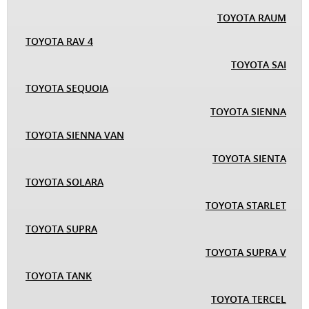
TOYOTA RAUM
TOYOTA RAV 4
TOYOTA SAI
TOYOTA SEQUOIA
TOYOTA SIENNA
TOYOTA SIENNA VAN
TOYOTA SIENTA
TOYOTA SOLARA
TOYOTA STARLET
TOYOTA SUPRA
TOYOTA SUPRA V
TOYOTA TANK
TOYOTA TERCEL