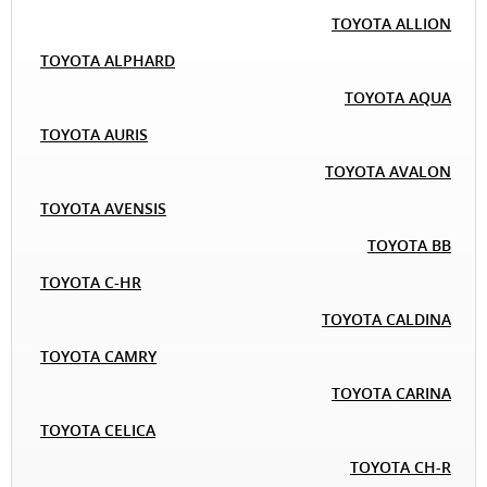
TOYOTA ALLION
TOYOTA ALPHARD
TOYOTA AQUA
TOYOTA AURIS
TOYOTA AVALON
TOYOTA AVENSIS
TOYOTA BB
TOYOTA C-HR
TOYOTA CALDINA
TOYOTA CAMRY
TOYOTA CARINA
TOYOTA CELICA
TOYOTA CH-R