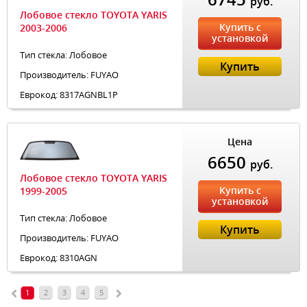
руб.
Лобовое стекло TOYOTA YARIS
Купить с
2003-2006
установкой
Тип стекла: Лобовое
Купить
Производитель: FUYAO
Еврокод: 8317AGNBL1P
Цена
6650
руб.
Лобовое стекло TOYOTA YARIS
Купить с
1999-2005
установкой
Тип стекла: Лобовое
Купить
Производитель: FUYAO
Еврокод: 8310AGN
1
2
3
4
5