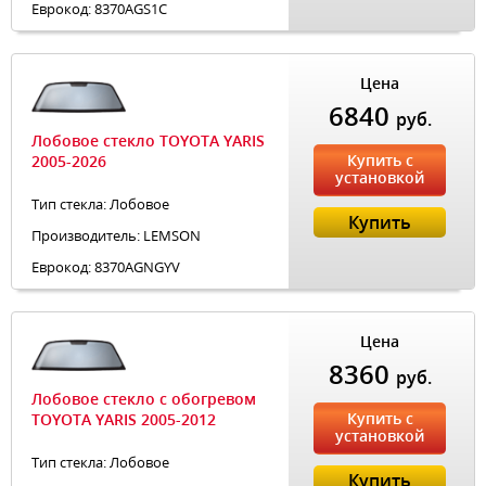
Еврокод: 8370AGS1C
Цена
6840
руб.
Лобовое стекло TOYOTA YARIS
Купить с
2005-2026
установкой
Тип стекла: Лобовое
Купить
Производитель: LEMSON
Еврокод: 8370AGNGYV
Цена
8360
руб.
Лобовое стекло с обогревом
Купить с
TOYOTA YARIS 2005-2012
установкой
Тип стекла: Лобовое
Купить