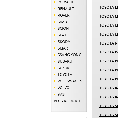
PORSCHE
TOYOTA LI
RENAULT
ROVER
TOYOTA M
SAAB
TOYOTA M
SCION
TOYOTA 
SEAT
SKODA
TOYOTA 
SMART
TOYOTA P
SSANG YONG
TOYOTA P
SUBARU
SUZUKI
TOYOTA PR
TOYOTA
TOYOTA 
VOLKSWAGEN
VOLVO
TOYOTA R
УАЗ
TOYOTA R
ВЕСЬ КАТАЛОГ
TOYOTA S
TOYOTA S