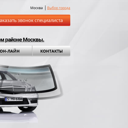
Москва
Выбор города
аказать звонок специалиста
ом районе Москвы.
 ОН-ЛАЙН
КОНТАКТЫ
ставка до места
Установка а
обращения во вс
ный комплект в
ПОДАРОК!