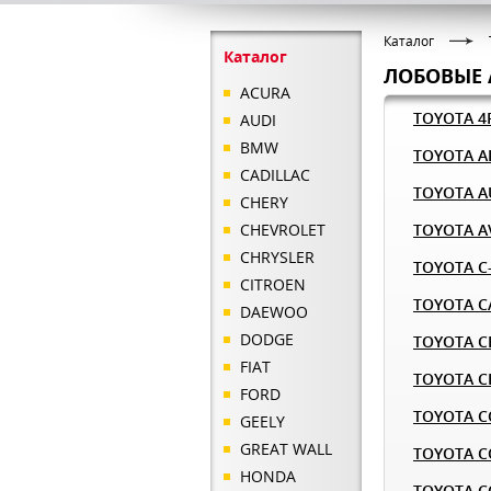
Каталог
Каталог
ЛОБОВЫЕ 
ACURA
TOYOTA 
AUDI
BMW
TOYOTA A
CADILLAC
TOYOTA A
CHERY
CHEVROLET
TOYOTA A
CHRYSLER
TOYOTA C
CITROEN
TOYOTA 
DAEWOO
DODGE
TOYOTA C
FIAT
TOYOTA C
FORD
TOYOTA C
GEELY
GREAT WALL
TOYOTA CO
HONDA
TOYOTA C