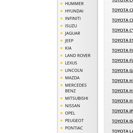
HUMMER
TOYOTA C
HYUNDAI
INFINITI
TOYOTA C
ISUZU
TOYOTA C
JAGUAR
TOYOTA E
JEEP
KIA
TOYOTA F
LAND ROVER
TOYOTA 
LEXUS
LINCOLN
TOYOTA G
MAZDA
TOYOTA H
MERCEDES
BENZ
TOYOTA H
MITSUBISHI
TOYOTA H
NISSAN
TOYOTA I
OPEL
PEUGEOT
TOYOTA I
PONTIAC
TOYOTA L