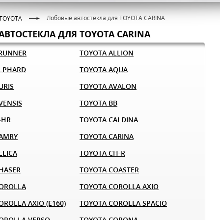
Лобовые автостекла для TOYOTA CARINA
TOYOTA
АВТОСТЕКЛА ДЛЯ TOYOTA CARINA
4RUNNER
TOYOTA ALLION
LPHARD
TOYOTA AQUA
URIS
TOYOTA AVALON
VENSIS
TOYOTA BB
-HR
TOYOTA CALDINA
CAMRY
TOYOTA CARINA
ELICA
TOYOTA CH-R
HASER
TOYOTA COASTER
OROLLA
TOYOTA COROLLA AXIO
ROLLA AXIO (E160)
TOYOTA COROLLA SPACIO
OROLLA VERSO
TOYOTA CORONA