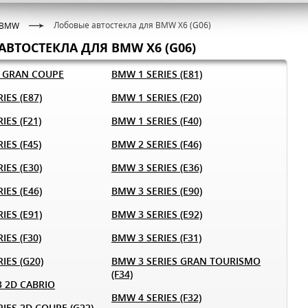
Лобовые автостекла для BMW X6 (G06)
BMW
АВТОСТЕКЛА ДЛЯ BMW X6 (G06)
) GRAN COUPE
BMW 1 SERIES (E81)
IES (E87)
BMW 1 SERIES (F20)
IES (F21)
BMW 1 SERIES (F40)
IES (F45)
BMW 2 SERIES (F46)
IES (E30)
BMW 3 SERIES (E36)
IES (E46)
BMW 3 SERIES (E90)
IES (E91)
BMW 3 SERIES (E92)
IES (F30)
BMW 3 SERIES (F31)
IES (G20)
BMW 3 SERIES GRAN TOURISMO
(F34)
3 2D CABRIO
BMW 4 SERIES (F32)
IES 2D COUPE (G22)