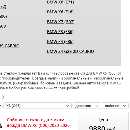
BMW X6 (E71)
72)
BMW X6 (F16)
06)
BMW X7 (G07)
G09
BMW Z3 (E36)
BMW Z4 (E86)
89 CABRIO
BMW Z4 G29 2D CABRIO
 стекло» предлагает Вам купить лобовые стекла для BMW X6 (G06) от
 производителей. Всегда в наличии оригинальные и неоригинальные
BMW X6 (G06): лобовые, боковые и задние. Замена автостекол BMW X6
каза в любом районе Москвы — от 1500 рублей.
 :
X6 (G06)
дешевле
лобовое
Лобовое стекло с датчиком
Цена
дождя BMW X6 (G06) 2020-2026
9880
руб.