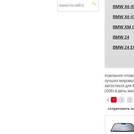
BMW X6 (E
BMW X6 (G
BMW XM 
BMW Z4
BMW Z4 E
Компания «Новое
лучших мировых
автостекла для 
(G06) в день за
1
2
3
сотритовать по