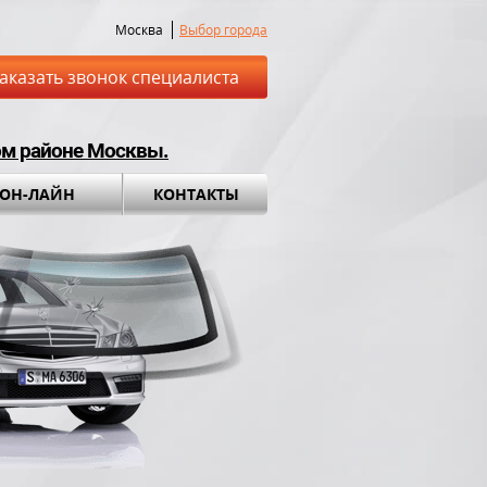
Москва
Выбор города
аказать звонок специалиста
ом районе Москвы.
 ОН-ЛАЙН
КОНТАКТЫ
ставка до места
Установка а
обращения во вс
ный комплект в
ПОДАРОК!