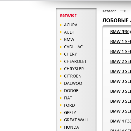
Каталог
Каталог
ЛОБОВЫЕ 
ACURA
BMW (F36
AUDI
BMW
BMW 1 SER
CADILLAC
BMW 1 SER
CHERY
CHEVROLET
BMW 2 SER
CHRYSLER
BMW 3 SER
CITROEN
BMW 3 SER
DAEWOO
DODGE
BMW 3 SER
FIAT
BMW 3 SER
FORD
BMW 3 SER
GEELY
GREAT WALL
BMW 4 F3
HONDA
BMW 4 SER