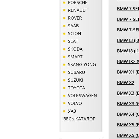
PORSCHE
BMW 7 SER
RENAULT
ROVER
BMW 7 SER
SAAB
BMW 7-SER
SCION
BMW I3 (I0
SEAT
SKODA
BMW I8 (I
SMART
BMW IX2 (
SSANG YONG
BMW X1 (E
SUBARU
SUZUKI
BMW X2
TOYOTA
BMW X3 (E
VOLKSWAGEN
VOLVO
BMW X3 (G
УАЗ
BMW X4 (G
ВЕСЬ КАТАЛОГ
BMW X5 (E
BMW X5 (G