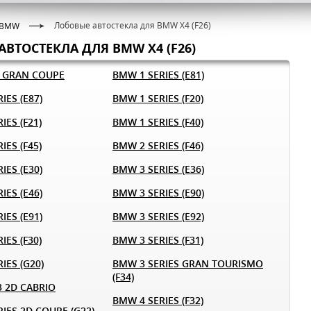
Лобовые автостекла для BMW X4 (F26)
BMW
ВТОСТЕКЛА ДЛЯ BMW X4 (F26)
) GRAN COUPE
BMW 1 SERIES (E81)
IES (E87)
BMW 1 SERIES (F20)
IES (F21)
BMW 1 SERIES (F40)
IES (F45)
BMW 2 SERIES (F46)
IES (E30)
BMW 3 SERIES (E36)
IES (E46)
BMW 3 SERIES (E90)
IES (E91)
BMW 3 SERIES (E92)
IES (F30)
BMW 3 SERIES (F31)
IES (G20)
BMW 3 SERIES GRAN TOURISMO
(F34)
3 2D CABRIO
BMW 4 SERIES (F32)
IES 2D COUPE (G22)