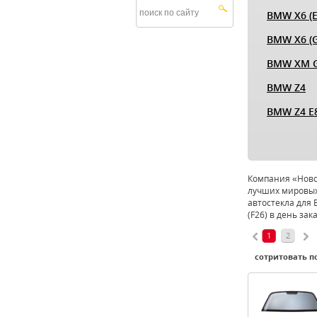
BMW X6 (E
BMW X6 (G
BMW XM 
BMW Z4
BMW Z4 E
Компания «Новое
лучших мировых
автостекла для 
(F26) в день за
1
2
сотритовать по