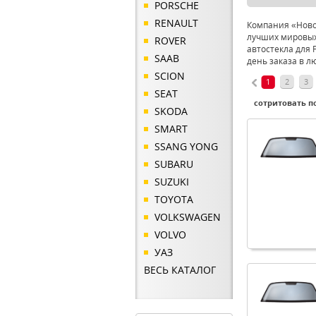
PORSCHE
RENAULT
Компания «Новое
лучших мировых
ROVER
автостекла для 
SAAB
день заказа в л
SCION
1
2
3
SEAT
сотритовать по
SKODA
SMART
SSANG YONG
SUBARU
SUZUKI
TOYOTA
VOLKSWAGEN
VOLVO
УАЗ
ВЕСЬ КАТАЛОГ