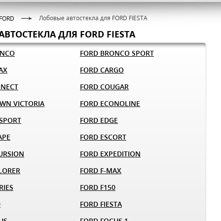
Лобовые автостекла для FORD FIESTA
FORD
АВТОСТЕКЛА ДЛЯ FORD FIESTA
ONCO
FORD BRONCO SPORT
AX
FORD CARGO
NNECT
FORD COUGAR
WN VICTORIA
FORD ECONOLINE
SPORT
FORD EDGE
APE
FORD ESCORT
URSION
FORD EXPEDITION
LORER
FORD F-MAX
RIES
FORD F150
0
FORD FIESTA
US
FORD FOCUS 1