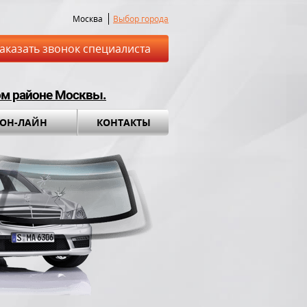
Москва
Выбор города
аказать звонок специалиста
ом районе Москвы.
 ОН-ЛАЙН
КОНТАКТЫ
ставка до места
Установка а
обращения во вс
ный комплект в
ПОДАРОК!