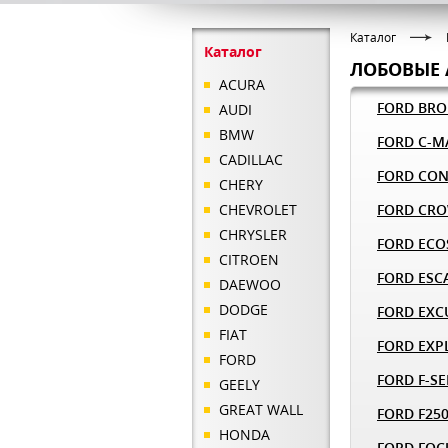
Каталог
Каталог
ЛОБОВЫЕ 
ACURA
FORD BR
AUDI
BMW
FORD C-M
CADILLAC
FORD CO
CHERY
CHEVROLET
FORD CRO
CHRYSLER
FORD ECO
CITROEN
FORD ESC
DAEWOO
DODGE
FORD EXC
FIAT
FORD EXP
FORD
FORD F-SE
GEELY
GREAT WALL
FORD F25
HONDA
FORD FOC