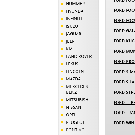
HUMMER
FORD FOC
HYUNDAI
INFINITI
FORD FOC
ISUZU
FORD GAL
JAGUAR
FORD KUG
JEEP
KIA
FORD MO
LAND ROVER
FORD PRO
LEXUS
LINCOLN
FORD S-M
MAZDA
FORD SH
MERCEDES
BENZ
FORD STR
MITSUBISHI
FORD TER
NISSAN
FORD TRA
OPEL
PEUGEOT
FORD WIN
PONTIAC