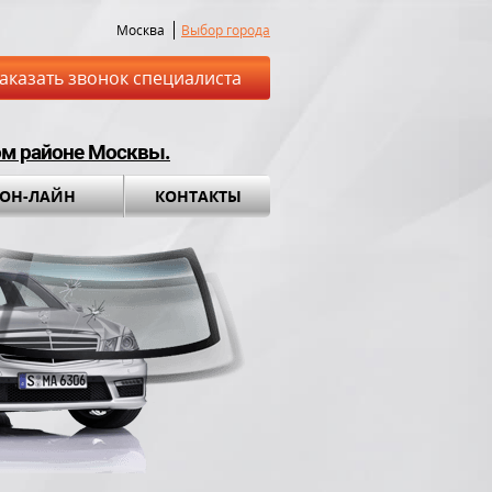
Москва
Выбор города
аказать звонок специалиста
ом районе Москвы.
 ОН-ЛАЙН
КОНТАКТЫ
ставка до места
Установка а
обращения во вс
ный комплект в
ПОДАРОК!