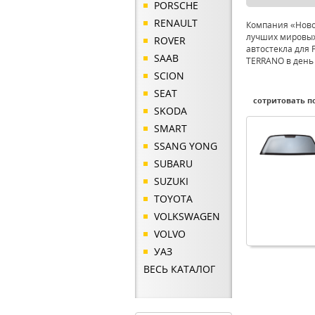
PORSCHE
RENAULT
Компания «Ново
лучших мировых
ROVER
автостекла для 
SAAB
TERRANO в день 
SCION
SEAT
сотритовать по
SKODA
SMART
SSANG YONG
SUBARU
SUZUKI
TOYOTA
VOLKSWAGEN
VOLVO
УАЗ
ВЕСЬ КАТАЛОГ