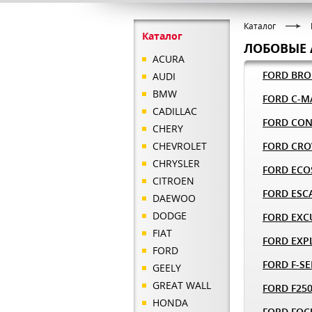
Каталог
Каталог
ЛОБОВЫЕ 
ACURA
FORD BR
AUDI
BMW
FORD C-M
CADILLAC
FORD CO
CHERY
CHEVROLET
FORD CRO
CHRYSLER
FORD ECO
CITROEN
FORD ESC
DAEWOO
DODGE
FORD EXC
FIAT
FORD EXP
FORD
FORD F-SE
GEELY
GREAT WALL
FORD F25
HONDA
FORD FOC