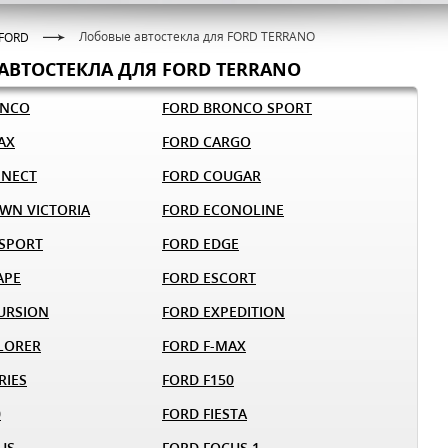
Лобовые автостекла для FORD TERRANO
FORD
АВТОСТЕКЛА ДЛЯ FORD TERRANO
ONCO
FORD BRONCO SPORT
AX
FORD CARGO
NNECT
FORD COUGAR
WN VICTORIA
FORD ECONOLINE
SPORT
FORD EDGE
APE
FORD ESCORT
URSION
FORD EXPEDITION
LORER
FORD F-MAX
RIES
FORD F150
0
FORD FIESTA
US
FORD FOCUS 1