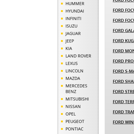
HUMMER
FORD FOC
HYUNDAI
INFINITI
FORD FOC
ISUZU
FORD GAL
JAGUAR
FORD KUG
JEEP
KIA
FORD MO
LAND ROVER
FORD PRO
LEXUS
LINCOLN
FORD S-M
MAZDA
FORD SH
MERCEDES
BENZ
FORD STR
MITSUBISHI
FORD TER
NISSAN
FORD TRA
OPEL
PEUGEOT
FORD WIN
PONTIAC