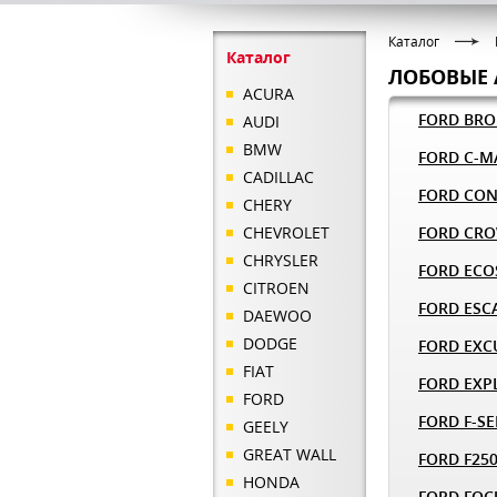
Каталог
Каталог
ЛОБОВЫЕ 
ACURA
FORD BR
AUDI
BMW
FORD C-M
CADILLAC
FORD CO
CHERY
CHEVROLET
FORD CRO
CHRYSLER
FORD ECO
CITROEN
FORD ESC
DAEWOO
DODGE
FORD EXC
FIAT
FORD EXP
FORD
FORD F-SE
GEELY
GREAT WALL
FORD F25
HONDA
FORD FOC