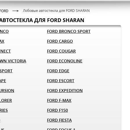
Лобовые автостекла для FORD SHARAN
FORD
АВТОСТЕКЛА ДЛЯ FORD SHARAN
ONCO
FORD BRONCO SPORT
AX
FORD CARGO
NNECT
FORD COUGAR
WN VICTORIA
FORD ECONOLINE
SPORT
FORD EDGE
APE
FORD ESCORT
URSION
FORD EXPEDITION
LORER
FORD F-MAX
RIES
FORD F150
0
FORD FIESTA
US
FORD FOCUS 1