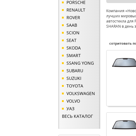
PORSCHE
RENAULT
Компания «Ново
лучших мировых
ROVER
автостекла для 
SAAB
SHARAN в день з
SCION
SEAT
сотритовать по
SKODA
SMART
SSANG YONG
SUBARU
SUZUKI
TOYOTA
VOLKSWAGEN
VOLVO
УАЗ
ВЕСЬ КАТАЛОГ