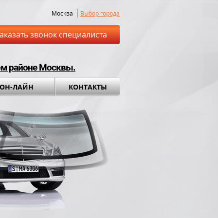
Москва
Выбор города
аказать звонок специалиста
ом районе Москвы.
 ОН-ЛАЙН
КОНТАКТЫ
ставка до места
Установка а
обращения во вс
ный комплект в
ПОДАРОК!