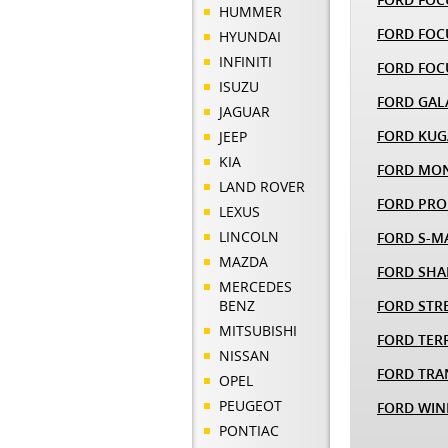
HUMMER
FORD FOC
HYUNDAI
INFINITI
FORD FOC
ISUZU
FORD GAL
JAGUAR
FORD KUG
JEEP
KIA
FORD MO
LAND ROVER
FORD PRO
LEXUS
LINCOLN
FORD S-M
MAZDA
FORD SH
MERCEDES
BENZ
FORD STR
MITSUBISHI
FORD TER
NISSAN
FORD TRA
OPEL
PEUGEOT
FORD WIN
PONTIAC