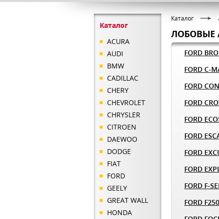
Каталог
Каталог
ЛОБОВЫЕ 
ACURA
FORD BR
AUDI
BMW
FORD C-M
CADILLAC
FORD CO
CHERY
CHEVROLET
FORD CRO
CHRYSLER
FORD ECO
CITROEN
FORD ESC
DAEWOO
DODGE
FORD EXC
FIAT
FORD EXP
FORD
FORD F-SE
GEELY
GREAT WALL
FORD F25
HONDA
FORD FOC