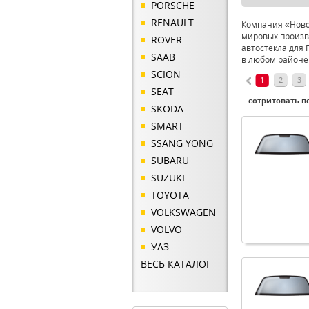
PORSCHE
RENAULT
Компания «Новое
мировых произв
ROVER
автостекла для 
SAAB
в любом районе
SCION
1
2
3
SEAT
сотритовать по
SKODA
SMART
SSANG YONG
SUBARU
SUZUKI
TOYOTA
VOLKSWAGEN
VOLVO
УАЗ
ВЕСЬ КАТАЛОГ