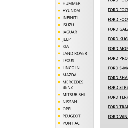
HUMMER
FORD FOC
HYUNDAI
INFINITI
FORD FOC
ISUZU
FORD GAL
JAGUAR
FORD KUG
JEEP
KIA
FORD MO
LAND ROVER
FORD PRO
LEXUS
LINCOLN
FORD S-M
MAZDA
FORD SH
MERCEDES
BENZ
FORD STR
MITSUBISHI
FORD TER
NISSAN
FORD TRA
OPEL
PEUGEOT
FORD WIN
PONTIAC