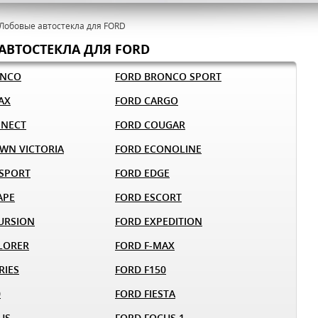
Лобовые автостекла для FORD
АВТОСТЕКЛА ДЛЯ FORD
ONCO
FORD BRONCO SPORT
AX
FORD CARGO
NNECT
FORD COUGAR
WN VICTORIA
FORD ECONOLINE
SPORT
FORD EDGE
APE
FORD ESCORT
URSION
FORD EXPEDITION
LORER
FORD F-MAX
RIES
FORD F150
0
FORD FIESTA
US
FORD FOCUS 1