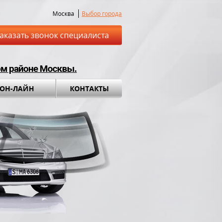
Москва
Выбор города
аказать звонок специалиста
ом районе Москвы.
 ОН-ЛАЙН
КОНТАКТЫ
ставка до места
Установка а
обращения во вс
ный комплект в
ПОДАРОК!