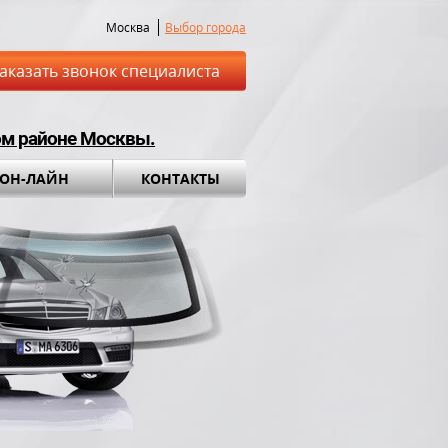
Москва
Выбор города
аказать звонок специалиста
ом районе Москвы.
 ОН-ЛАЙН
КОНТАКТЫ
ставка до места
Установка а
обращения во вс
ный комплект в
ПОДАРОК!