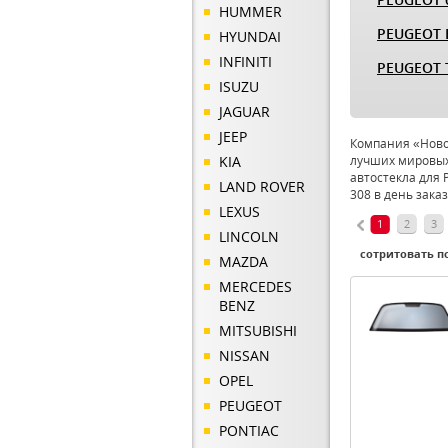
HUMMER
PEUGEOT 
HYUNDAI
INFINITI
PEUGEOT 
ISUZU
JAGUAR
JEEP
Компания «Новое
KIA
лучших мировых
автостекла для 
LAND ROVER
308 в день зака
LEXUS
1
2
3
LINCOLN
сотритовать по
MAZDA
MERCEDES
BENZ
MITSUBISHI
NISSAN
OPEL
PEUGEOT
PONTIAC