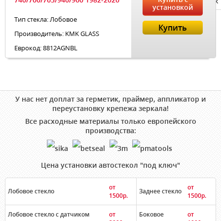
Privacy notice
установкой
Тип стекла: Лобовое
Купить
Производитель: KMK GLASS
Еврокод: 8812AGNBL
У нас нет доплат за герметик, праймер, аппликатор и
переустановку крепежа зеркала!
Все расходные материалы только европейского
производства:
Цена установки автостекол "под ключ"
от
от
Лобовое стекло
Заднее стекло
1500р.
1500р.
Лобовое стекло с датчиком
от
Боковое
от