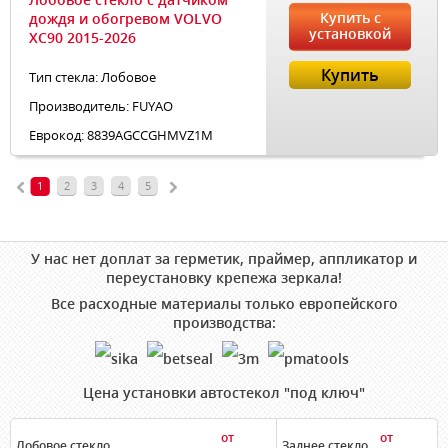
Купить с
дождя и обогревом VOLVO
установкой
XC90 2015-2026
Купить
Тип стекла: Лобовое
Производитель: FUYAO
Еврокод: 8839AGCCGHMVZ1M
1
2
3
4
5
У нас нет доплат за герметик, праймер, аппликатор и
переустановку крепежа зеркала!
Все расходные материалы только европейского
производства:
Цена установки автостекол "под ключ"
от
от
Лобовое стекло
Заднее стекло