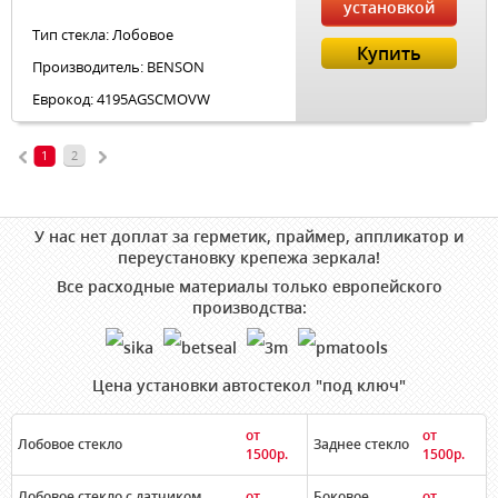
установкой
Тип стекла: Лобовое
Купить
Производитель: BENSON
Еврокод: 4195AGSCMOVW
1
2
У нас нет доплат за герметик, праймер, аппликатор и
переустановку крепежа зеркала!
Все расходные материалы только европейского
производства:
Цена установки автостекол "под ключ"
от
от
Лобовое стекло
Заднее стекло
1500р.
1500р.
Лобовое стекло с датчиком
от
Боковое
от