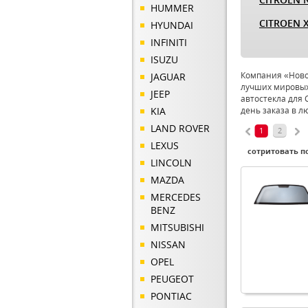
HUMMER
CITROEN 
HYUNDAI
INFINITI
ISUZU
Компания «Новое
JAGUAR
лучших мировых
JEEP
автостекла для 
KIA
день заказа в л
LAND ROVER
1
2
LEXUS
сотритовать по
LINCOLN
MAZDA
MERCEDES
BENZ
MITSUBISHI
NISSAN
OPEL
PEUGEOT
PONTIAC