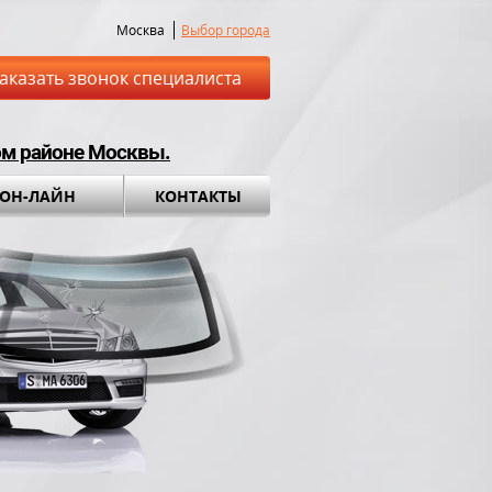
Москва
Выбор города
аказать звонок специалиста
ом районе Москвы.
 ОН-ЛАЙН
КОНТАКТЫ
ставка до места
Установка а
обращения во вс
ный комплект в
ПОДАРОК!