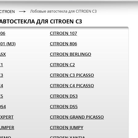
Лобовые автостекла для CITROEN C3
CITROEN
АВТОСТЕКЛА ДЛЯ CITROEN C3
106
CITROEN 107
01 (M3)
CITROEN 806
ASX
CITROEN BERLINGO
C1
CITROEN C2
C3
CITROEN C3 PICASSO
C4
CITROEN C4 PICASSO
C5
CITROEN DS3
DS4
CITROEN DS5
EXPERT
CITROEN GRAND PICASSO
JUMPER
CITROEN JUMPY
 NEMO
CITROEN XANTIA