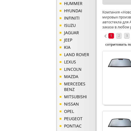
HUMMER
HYUNDAI
Компания «Новое
мировых произв
INFINITI
автостекла для 
ISUZU
заказа в любом 
JAGUAR
1
2
3
JEEP
сотритовать по
KIA
LAND ROVER
LEXUS
LINCOLN
MAZDA
MERCEDES
BENZ
MITSUBISHI
NISSAN
OPEL
PEUGEOT
PONTIAC