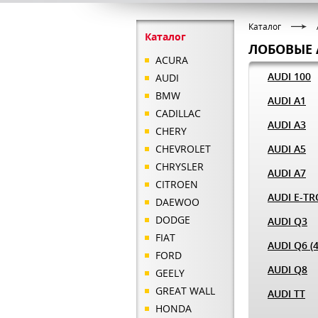
Каталог
Каталог
ЛОБОВЫЕ 
ACURA
AUDI 100
AUDI
BMW
AUDI A1
CADILLAC
AUDI A3
CHERY
CHEVROLET
AUDI A5
CHRYSLER
AUDI A7
CITROEN
AUDI E-T
DAEWOO
DODGE
AUDI Q3
FIAT
AUDI Q6 (
FORD
AUDI Q8
GEELY
GREAT WALL
AUDI TT
HONDA