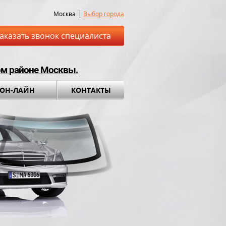
Москва
Выбор города
аказать звонок специалиста
ом районе Москвы.
 ОН-ЛАЙН
КОНТАКТЫ
ставка до места
Установка а
обращения во вс
ный комплект в
ПОДАРОК!