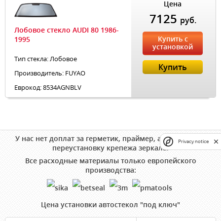
Цена
7125
руб.
Лобовое стекло AUDI 80 1986-
Купить с
1995
установкой
Тип стекла: Лобовое
Купить
Производитель: FUYAO
Еврокод: 8534AGNBLV
У нас нет доплат за герметик, праймер, аппликатор и
Privacy notice
переустановку крепежа зеркала!
Все расходные материалы только европейского
производства:
Цена установки автостекол "под ключ"