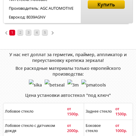
Купить
Производитель: AGC AUTOMOTIVE
Еврокод: 8039AGNV
1
2
3
4
5
У нас нет доплат за герметик, праймер, аппликатор и
переустановку крепежа зеркала!
Все расходные материалы только европейского
производства:
Цена установки автостекол "под ключ"
от
от
Лобовое стекло
Заднее стекло
1500р.
1500р.
Лобовое стекло с датчиком
от
Боковое
от
дождя
2000р.
стекло
1000р.