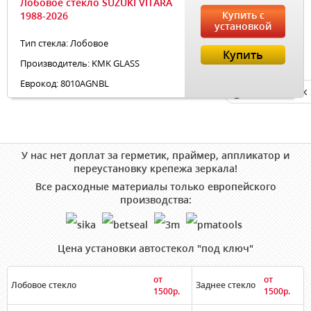
Лобовое стекло SUZUKI VITARA
Купить с
1988-2026
установкой
Тип стекла: Лобовое
Купить
Производитель: KMK GLASS
Еврокод: 8010AGNBL
Privacy notice
У нас нет доплат за герметик, праймер, аппликатор и
переустановку крепежа зеркала!
Все расходные материалы только европейского
производства:
Цена установки автостекол "под ключ"
от
от
Лобовое стекло
Заднее стекло
1500р.
1500р.