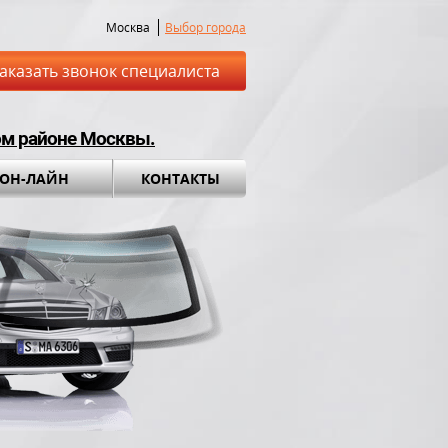
Москва
Выбор города
аказать звонок специалиста
ом районе Москвы.
 ОН-ЛАЙН
КОНТАКТЫ
ставка до места
Установка а
обращения во вс
ный комплект в
ПОДАРОК!