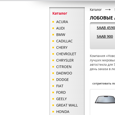
Каталог
Каталог
ЛОБОВЫЕ 
ACURA
SAAB 459
AUDI
BMW
SAAB 900
CADILLAC
CHERY
CHEVROLET
Компания «Новое
CHRYSLER
лучших мировых
автостекла для 
CITROEN
день заказа в л
DAEWOO
DODGE
сотритовать по
FIAT
FORD
GEELY
GREAT WALL
HONDA