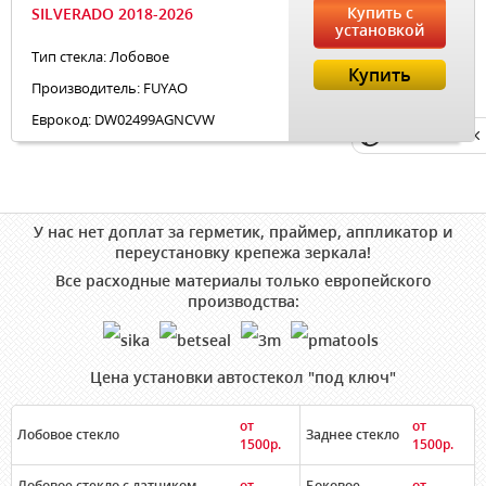
Купить с
SILVERADO 2018-2026
установкой
Тип стекла: Лобовое
Купить
Производитель: FUYAO
Еврокод: DW02499AGNCVW
Privacy notice
У нас нет доплат за герметик, праймер, аппликатор и
переустановку крепежа зеркала!
Все расходные материалы только европейского
производства:
Цена установки автостекол "под ключ"
от
от
Лобовое стекло
Заднее стекло
1500р.
1500р.
Лобовое стекло с датчиком
от
Боковое
от