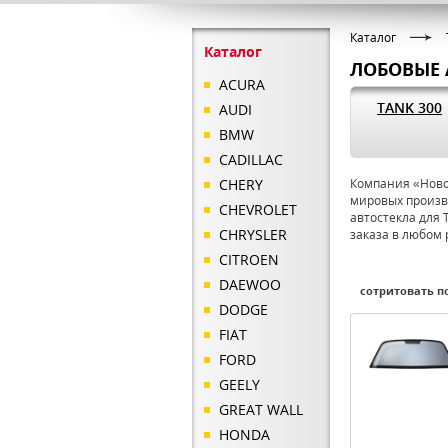
Каталог
Каталог
ЛОБОВЫЕ 
ACURA
TANK 300
AUDI
BMW
CADILLAC
CHERY
Компания «Новое
мировых произв
CHEVROLET
автостекла для 
CHRYSLER
заказа в любом 
CITROEN
DAEWOO
сотритовать по
DODGE
FIAT
FORD
GEELY
GREAT WALL
HONDA