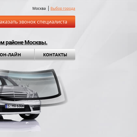
Москва
Выбор города
аказать звонок специалиста
ом районе Москвы.
 ОН-ЛАЙН
КОНТАКТЫ
ставка до места
Установка а
обращения во вс
ный комплект в
ПОДАРОК!