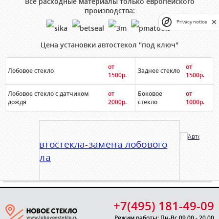
Все расходные материалы только европейского
производства:
Privacy notice
Цена установки автостекол "под ключ"
от
от
Лобовое стекло
Заднее стекло
1500р.
1500р.
Лобовое стекло с датчиком
от
Боковое
от
дождя
2000р.
стекло
1000р.
+7(495) 181-49-09
Режим работы: Пн-Вс 09.00 - 20.00