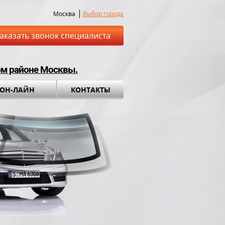
Москва
Выбор города
аказать звонок специалиста
ом районе Москвы.
 ОН-ЛАЙН
КОНТАКТЫ
ставка до места
Установка а
обращения во вс
ный комплект в
ПОДАРОК!