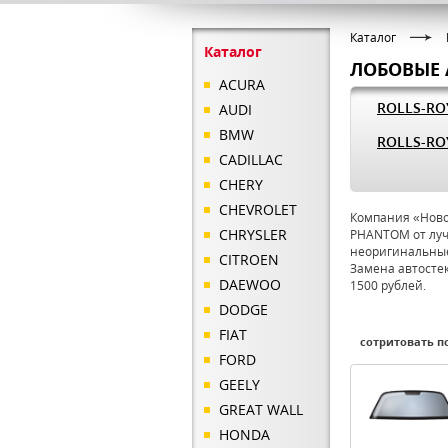
Каталог
Каталог
ЛОБОВЫЕ 
ACURA
ROLLS-RO
AUDI
BMW
ROLLS-R
CADILLAC
CHERY
CHEVROLET
Компания «Новое
CHRYSLER
PHANTOM от луч
неоригинальные
CITROEN
Замена автосте
DAEWOO
1500 рублей.
DODGE
FIAT
сотритовать по
FORD
GEELY
GREAT WALL
HONDA