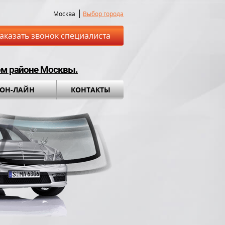
Москва
Выбор города
аказать звонок специалиста
ом районе Москвы.
 ОН-ЛАЙН
КОНТАКТЫ
ставка до места
Установка а
обращения во вс
ный комплект в
ПОДАРОК!