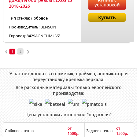
дождя и обогревом LEXUS LS
установкой
2018-2026
Купить
Тип стекла: Лобовое
Производитель: BENSON
Еврокод: 8429AGNCHMUVZ
1
2
У нас нет доплат за герметик, праймер, аппликатор и
переустановку крепежа зеркала!
Все расходные материалы только европейского
производства:
Цена установки автостекол "под ключ"
от
от
Лобовое стекло
Заднее стекло
1500р.
1500р.