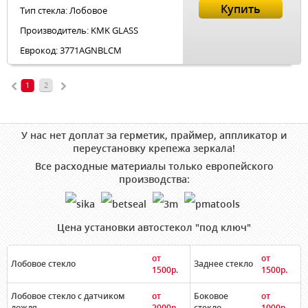
Купить
Тип стекла: Лобовое
Производитель: KMK GLASS
Еврокод: 3771AGNBLCM
1
2
У нас нет доплат за герметик, праймер, аппликатор и
переустановку крепежа зеркала!
Все расходные материалы только европейского
производства:
Цена установки автостекол "под ключ"
от
от
Лобовое стекло
Заднее стекло
1500р.
1500р.
Лобовое стекло с датчиком
от
Боковое
от
дождя
2000р.
стекло
1000р.