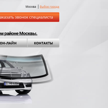
Москва
Выбор города
аказать звонок специалиста
ом районе Москвы.
 ОН-ЛАЙН
КОНТАКТЫ
ставка до места
Установка а
обращения во вс
ный комплект в
ПОДАРОК!