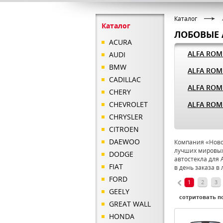
Каталог
Каталог
ЛОБОВЫЕ 
ACURA
ALFA ROM
AUDI
BMW
ALFA ROM
CADILLAC
ALFA ROM
CHERY
CHEVROLET
ALFA ROM
CHRYSLER
CITROEN
DAEWOO
Компания «Новое
лучших мировых
DODGE
автостекла для 
FIAT
в день заказа в
FORD
1
2
3
GEELY
сотритовать по
GREAT WALL
HONDA